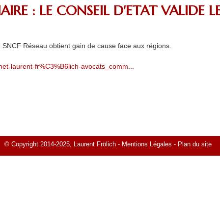
AIRE : LE CONSEIL D'ETAT VALIDE 
s, SNCF Réseau obtient gain de cause face aux régions.
binet-laurent-fr%C3%B6lich-avocats_comm...
© Copyright 2014-2025, Laurent Frölich -
Mentions Légales
-
Plan du site