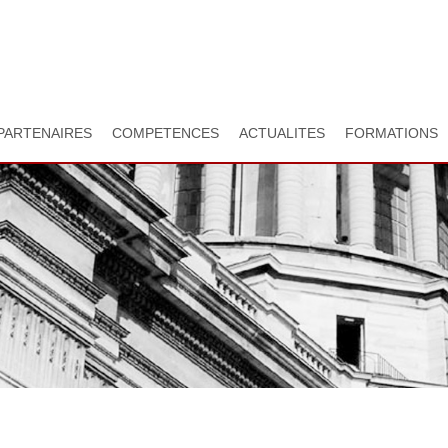
Aller
au
contenu
principal
PARTENAIRES
COMPETENCES
ACTUALITES
FORMATIONS