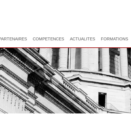
Aller
au
contenu
principal
PARTENAIRES
COMPETENCES
ACTUALITES
FORMATIONS