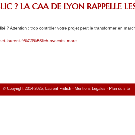
C ? LA CAA DE LYON RAPPELLE LES
té ? Attention : trop contrôler votre projet peut le transformer en march
inet-laurent-fr%C3%B6lich-avocats_marc...
© Copyright 2014-2025, Laurent Frölich -
Mentions Légales
-
Plan du site