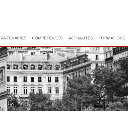
Aller
au
contenu
principal
PARTENAIRES
COMPETENCES
ACTUALITES
FORMATIONS