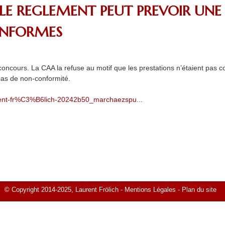
LE REGLEMENT PEUT PREVOIR UNE
ONFORMES
cours. La CAA la refuse au motif que les prestations n’étaient pas co
as de non-conformité.
urent-fr%C3%B6lich-20242b50_marchaezspu...
© Copyright 2014-2025, Laurent Frölich -
Mentions Légales
-
Plan du site