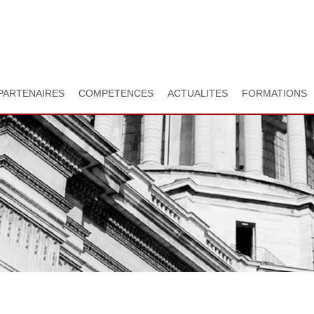
Aller
au
contenu
principal
PARTENAIRES
COMPETENCES
ACTUALITES
FORMATIONS