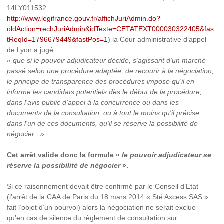
14LY011532
http://www.legifrance.gouv.fr/affichJuriAdmin.do?
oldAction=rechJuriAdmin&idTexte=CETATEXT000030322405&fas
tReqId=1796679449&fastPos=1
) la Cour administrative d’appel
de Lyon a jugé :
« que si le pouvoir adjudicateur décide, s'agissant d'un marché
passé selon une procédure adaptée, de recourir à la négociation,
le principe de transparence des procédures impose qu'il en
informe les candidats potentiels dès le début de la procédure,
dans l'avis public d'appel à la concurrence ou dans les
documents de la consultation, ou à tout le moins qu'il précise,
dans l'un de ces documents, qu'il se réserve la possibilité de
négocier ; »
Cet arrêt valide donc la formule «
le pouvoir adjudicateur se
réserve la possibilité de négocier
».
Si ce raisonnement devait être confirmé par le Conseil d’Etat
(l’arrêt de la CAA de Paris du 18 mars 2014 « Sté Axcess SAS »
fait l’objet d’un pourvoi) alors la négociation ne serait exclue
qu’en cas de silence du règlement de consultation sur