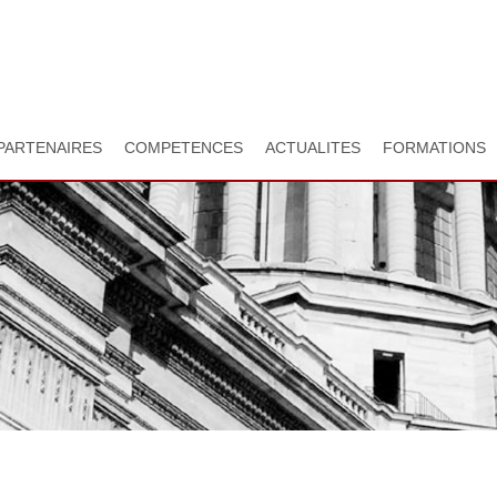
Aller
au
contenu
principal
PARTENAIRES
COMPETENCES
ACTUALITES
FORMATIONS