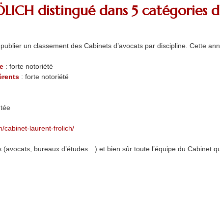
LICH distingué dans 5 catégories du
e publier un classement des Cabinets d’avocats par discipline. Cette a
te
: forte notoriété
érents
: forte notoriété
utée
/cabinet-laurent-frolich/
s (avocats, bureaux d’études…) et bien sûr toute l’équipe du Cabinet 