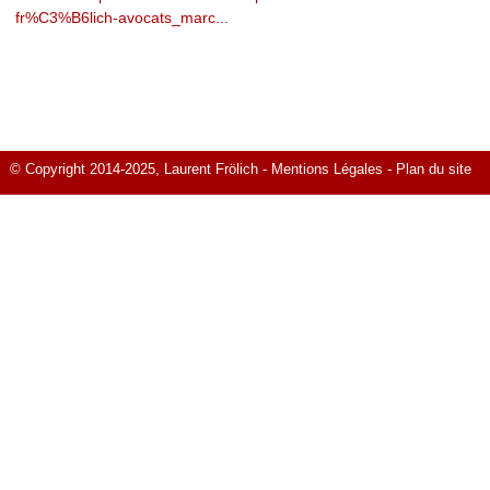
fr%C3%B6lich-avocats_marc...
© Copyright 2014-2025, Laurent Frölich -
Mentions Légales
-
Plan du site