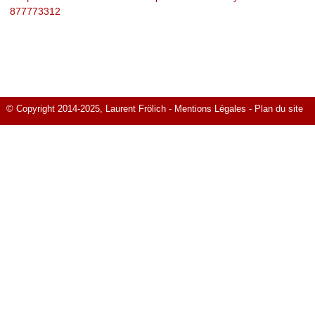
877773312
© Copyright 2014-2025, Laurent Frölich -
Mentions Légales
-
Plan du site