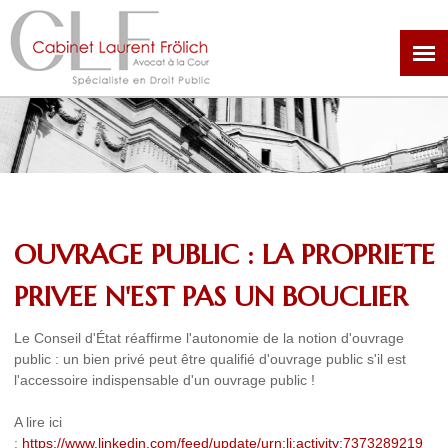
Aller
au
contenu
principal
OUVRAGE PUBLIC : LA PROPRIETE
PRIVEE N'EST PAS UN BOUCLIER
Le Conseil d'État réaffirme l'autonomie de la notion d'ouvrage
public : un bien privé peut être qualifié d'ouvrage public s'il est
l'accessoire indispensable d'un ouvrage public !
A lire ici
:
https://www.linkedin.com/feed/update/urn:li:activity:7373289219