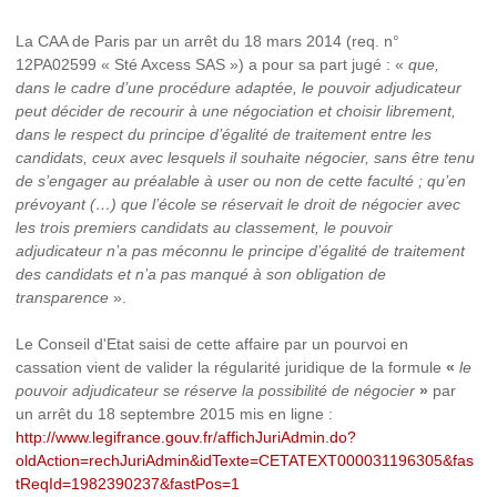
La CAA de Paris par un arrêt du 18 mars 2014 (req. n°
12PA02599 « Sté Axcess SAS ») a pour sa part jugé : «
que,
dans le cadre d’une procédure adaptée, le pouvoir adjudicateur
peut décider de recourir à une négociation et choisir librement,
dans le respect du principe d’égalité de traitement entre les
candidats, ceux avec lesquels il souhaite négocier, sans être tenu
de s’engager au préalable à user ou non de cette faculté ; qu’en
prévoyant (…) que l’école se réservait le droit de négocier avec
les trois premiers candidats au classement, le pouvoir
adjudicateur n’a pas méconnu le principe d’égalité de traitement
des candidats et n’a pas manqué à son obligation de
transparence
».
Le Conseil d'Etat saisi de cette affaire par un pourvoi en
cassation vient de valider la régularité juridique de la formule
«
le
pouvoir adjudicateur se réserve la possibilité de négocier
»
par
un arrêt du 18 septembre 2015 mis en ligne :
http://www.legifrance.gouv.fr/affichJuriAdmin.do?
oldAction=rechJuriAdmin&idTexte=CETATEXT000031196305&fas
tReqId=1982390237&fastPos=1