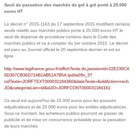
Seuil de passation des marchés de gré à gré porté à 25.000
euros HT
Le décret n°
2015-1163 du 17 septembre 2015 modifiant certains
seuils relatifs aux marchés publics porte à 25.000 euros HT le
seuil de dispense de procédure contenu dans le Code des
marchés publics et ce à compter du 1er octobre 2015. Le décret
est paru au Journal officiel le 20 septembre dernier et est en
ligne :
http://www.legifrance.gouv.fr/affichTexte.do;jsessionid=22E230CA
6D367CB36D724B1AB51A7B5A.tpdila09v_3?
cidTexte=JORFTEXT000031184360&dateTexte=&oldAction=rech
JO&categorieLien=id&idJO=JORFCONT000031184161
Ce seuil est aujourd’hui de 15.000 euros pour les pouvoirs
adjudicateurs et de 20.000 euros pour les entités adjudicatrices.
Sous ce montant, les acheteurs publics pourront se passer de
publicité et de mise en concurrence préalable pour la passation
de leurs marchés