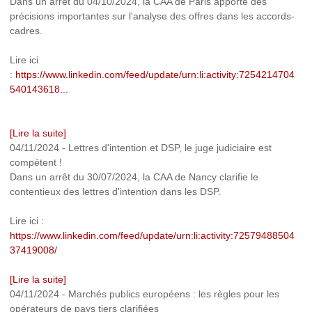
Dans un arrêt du 04/10/2024, la CAA de Paris apporte des
précisions importantes sur l'analyse des offres dans les accords-
cadres.
Lire ici
:
https://www.linkedin.com/feed/update/urn:li:activity:7254214704
540143618...
[Lire la suite]
04/11/2024
-
Lettres d'intention et DSP, le juge judiciaire est
compétent !
Dans un arrêt du 30/07/2024, la CAA de Nancy clarifie le
contentieux des lettres d'intention dans les DSP.
Lire ici :
https://www.linkedin.com/feed/update/urn:li:activity:72579488504
37419008/
[Lire la suite]
04/11/2024
-
Marchés publics européens : les règles pour les
opérateurs de pays tiers clarifiées