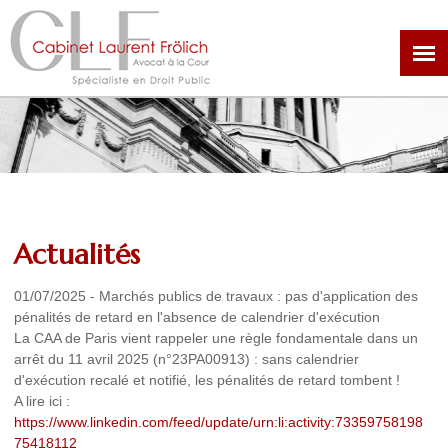
Aller
au
contenu
principal
Actualités
01/07/2025
-
Marchés publics de travaux : pas d'application des
pénalités de retard en l'absence de calendrier d'exécution
La CAA de Paris vient rappeler une règle fondamentale dans un
arrêt du 11 avril 2025 (n°23PA00913) : sans calendrier
d'exécution recalé et notifié, les pénalités de retard tombent !
A lire ici :
https://www.linkedin.com/feed/update/urn:li:activity:73359758198
75418112