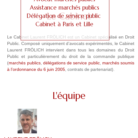
a
Assistance marchés publics
g
Le Cabinet
Délégation de service public
e
Cabinet à Paris et Lille
s
Le Cabinet Laurent FRÖLICH est un Cabinet spécialisé en Droit
Public. Composé uniquement d’avocats expérimentés, le Cabinet
Laurent FRÖLICH intervient dans tous les domaines du Droit
Public et particulièrement du droit de la commande publique
(
marchés publics
,
délégations de service public
,
marchés soumis
à l’ordonnance du 6 juin 2005
, contrats de partenariat).
L'équipe