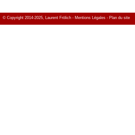
© Copyright 2014-2025, Laurent Frölich -
Mentions Légales
-
Plan du site