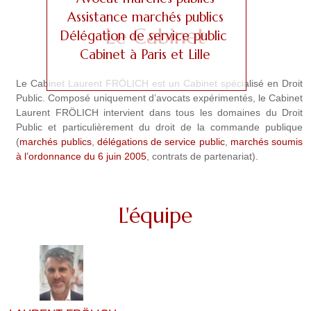
a
Assistance marchés publics
g
Le Cabinet
Délégation de service public
e
Cabinet à Paris et Lille
s
Le Cabinet Laurent FRÖLICH est un Cabinet spécialisé en Droit
Public. Composé uniquement d’avocats expérimentés, le Cabinet
Laurent FRÖLICH intervient dans tous les domaines du Droit
Public et particulièrement du droit de la commande publique
(
marchés publics
,
délégations de service public
,
marchés soumis
à l’ordonnance du 6 juin 2005
, contrats de partenariat).
L'équipe