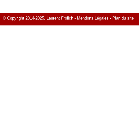
© Copyright 2014-2025, Laurent Frölich -
Mentions Légales
-
Plan du site