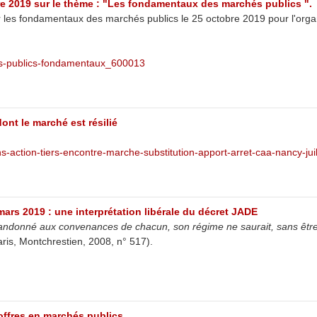
re 2019 sur le thème : "Les fondamentaux des marchés publics ".
les fondamentaux des marchés publics le 25 octobre 2019 pour l'org
hes-publics-fondamentaux_600013
ont le marché est résilié
ns-action-tiers-encontre-marche-substitution-apport-arret-caa-nancy-jui
mars 2019 : une interprétation libérale du décret JADE
abandonné aux convenances de chacun, son régime ne saurait, sans être 
aris, Montchrestien, 2008, n° 517).
offres en marchés publics