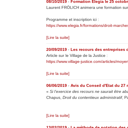
08/10/2019
-
Formation Elegia le 25 octob
Laurent FRÖLICH animera une formation sur 
Programme et inscription ici :
https://www.elegia.fr/formations/droit-marc
[Lire la suite]
20/09/2019
-
Les recours des entreprises d
Article sur le Village de la Justice :
https://www.village-justice.com/articles/moye
[Lire la suite]
06/06/2019
-
Avis du Conseil d'Etat du 27 
«
Si l’exercice des recours ne saurait être 
Chapus,
Droit du contentieux administratif
, P
[Lire la suite]
13/02/2019
-
La méthode de notation des 