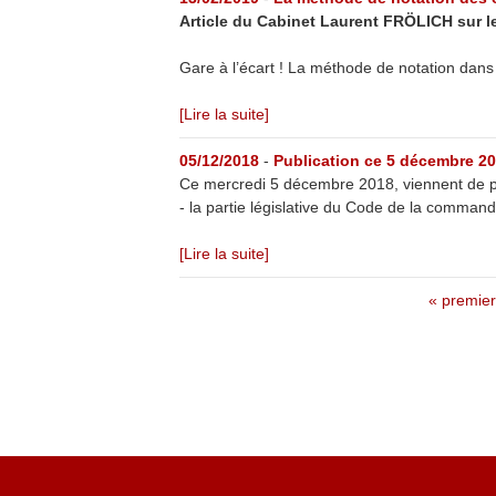
Article du Cabinet Laurent FRÖLICH sur le 
Gare à l’écart ! La méthode de notation dan
[Lire la suite]
05/12/2018
-
Publication ce 5 décembre 2
Ce mercredi 5 décembre 2018, viennent de par
- la partie législative du Code de la comman
[Lire la suite]
« premier
P
a
g
e
s