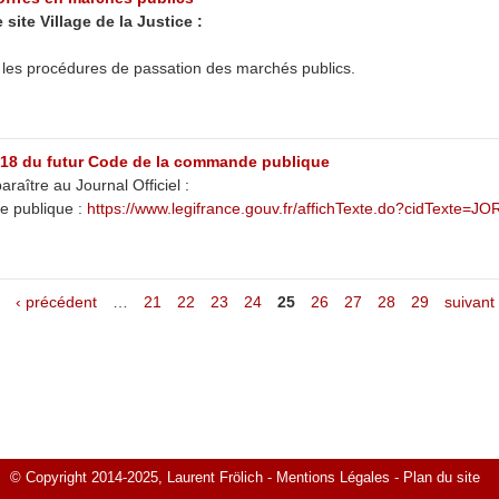
site Village de la Justice :
s les procédures de passation des marchés publics.
018 du futur Code de la commande publique
aître au Journal Officiel :
de publique :
https://www.legifrance.gouv.fr/affichTexte.do?cidTexte=
‹ précédent
…
21
22
23
24
25
26
27
28
29
suivant 
© Copyright 2014-2025, Laurent Frölich -
Mentions Légales
-
Plan du site