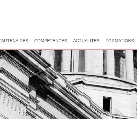
Aller
au
contenu
principal
PARTENAIRES
COMPETENCES
ACTUALITES
FORMATIONS